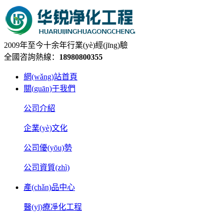
2009年至今十余年行業(yè)經(jīng)驗
全國咨詢熱線：
18980800355
網(wǎng)站首頁
關(guān)于我們
公司介紹
企業(yè)文化
公司優(yōu)勢
公司資質(zhì)
產(chǎn)品中心
醫(yī)療凈化工程