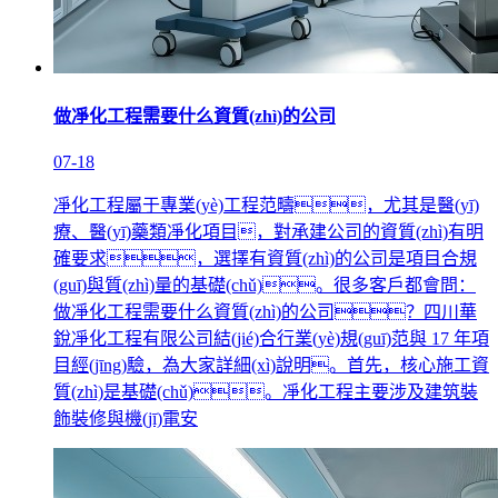
做凈化工程需要什么資質(zhì)的公司
07-18
凈化工程屬于專業(yè)工程范疇，尤其是醫(yī)
療、醫(yī)藥類凈化項目，對承建公司的資質(zhì)有明
確要求，選擇有資質(zhì)的公司是項目合規
(guī)與質(zhì)量的基礎(chǔ)。很多客戶都會問：
做凈化工程需要什么資質(zhì)的公司？四川華
銳凈化工程有限公司結(jié)合行業(yè)規(guī)范與 17 年項
目經(jīng)驗，為大家詳細(xì)說明。首先，核心施工資
質(zhì)是基礎(chǔ)。凈化工程主要涉及建筑裝
飾裝修與機(jī)電安