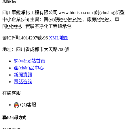
加微信
四川華銳凈化工程有限公司|www.biotispa.com |創(chuàng)新型
中小企業(yè)| 主營：醫(yī)院、廠房、車
間、實驗室凈化工程總承包
蜀ICP備14014297號-96
XML地圖
地址：四川省成都市大天路700號
網(wǎng)站首頁
產(chǎn)品中心
新聞資訊
電話咨詢
在線客服
QQ客服
聯(lián)系方式