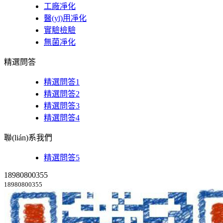
工廠凈化
醫(yī)用凈化
實驗檢驗
無菌凈化
精選問答
精選問答1
精選問答2
精選問答3
精選問答4
聯(lián)系我們
精選問答5
18980800355
18980800355