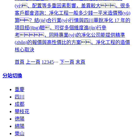
(yè)、配置等多重因素影響，差異較大。很多
客戶都會咨詢：凈化工程一般多少錢一平米造價預(yù)
算？結(jié)合行業(yè)行情與四川華銳凈化 17 年的
項目經(jīng)驗，可從多個維度進(jìn)行參
考，同時專業(yè)的凈化公司能提供精準
(zhǔn)的報價與高性價比的方案。凈化工程的造價
核心取決
首頁
上一頁
1
2
3
4
5
···
下一頁
末頁
分站切換
重慶
四川
成都
攀枝花
德陽
綿陽
樂山