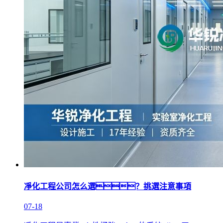
凈化工程公司怎么選？挑選注意事項
07-18