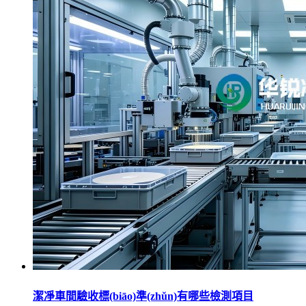
潔凈車間驗收標(biāo)準(zhǔn)有哪些檢測項目