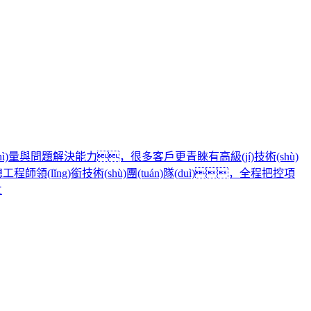
)質(zhì)量與問題解決能力，很多客戶更青睞有高級(jí)技術(shù)
ǐng)銜技術(shù)團(tuán)隊(duì)，全程把控項
立