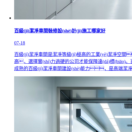
百級(jí)潔凈車間裝修設(shè)計(jì)施工哪家好
07-18
百級(jí)潔凈車間是潔凈等級(jí)極高的工業(yè)潔凈
高，選擇實(shí)力過硬的公司才能保障達(dá)標(biāo
成熟的百級(jí)潔凈車間建設(shè)能力，是高端潔