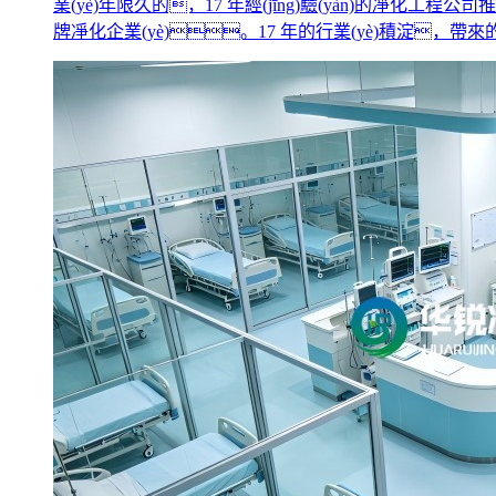
業(yè)年限久的，17 年經(jīng)驗(yàn)的凈化
牌凈化企業(yè)。17 年的行業(yè)積淀，帶