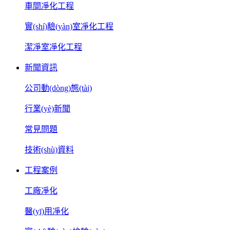
車間凈化工程
實(shí)驗(yàn)室凈化工程
潔凈室凈化工程
新聞資訊
公司動(dòng)態(tài)
行業(yè)新聞
常見問題
技術(shù)資料
工程案例
工廠凈化
醫(yī)用凈化