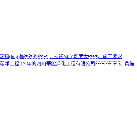
領(lǐng)域，技術(shù)難度大、施工要求
等級(jí)潔凈工程 17 年的四川華銳凈化工程有限公司，具備