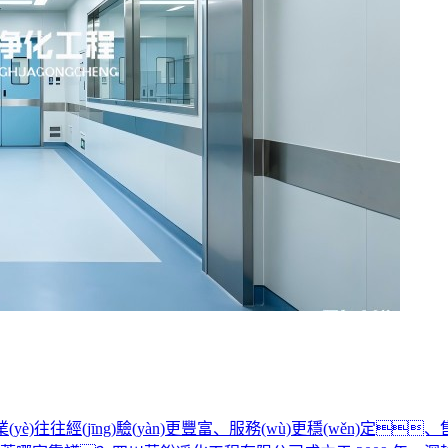
)往往經(jīng)驗(yàn)更豐富、服務(wù)更穩(wěn)定