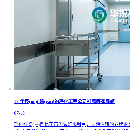
17 年經(jīng)驗(yàn)的凈化工程公司推薦哪家靠譜
07-18
凈化行業(yè)門檻不高但做好很難，長期深耕的老牌企業(yè