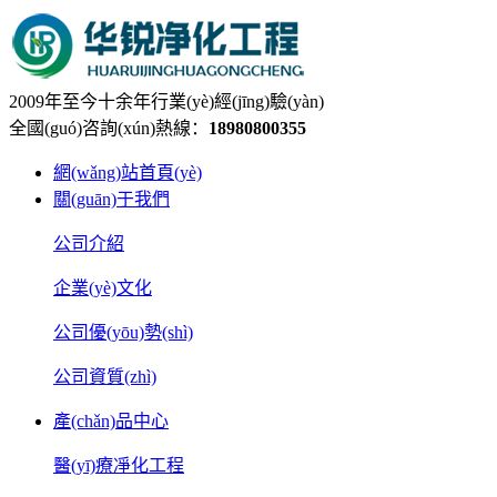
2009年至今十余年行業(yè)經(jīng)驗(yàn)
全國(guó)咨詢(xún)熱線：
18980800355
網(wǎng)站首頁(yè)
關(guān)于我們
公司介紹
企業(yè)文化
公司優(yōu)勢(shì)
公司資質(zhì)
產(chǎn)品中心
醫(yī)療凈化工程