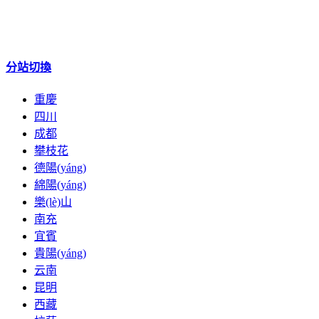
分站切換
重慶
四川
成都
攀枝花
德陽(yáng)
綿陽(yáng)
樂(lè)山
南充
宜賓
貴陽(yáng)
云南
昆明
西藏