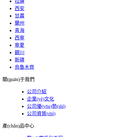
拉薩
西安
甘肅
蘭州
青海
西寧
寧夏
銀川
新疆
烏魯木齊
關(guān)于我們
公司介紹
企業(yè)文化
公司優(yōu)勢(shì)
公司資質(zhì)
產(chǎn)品中心