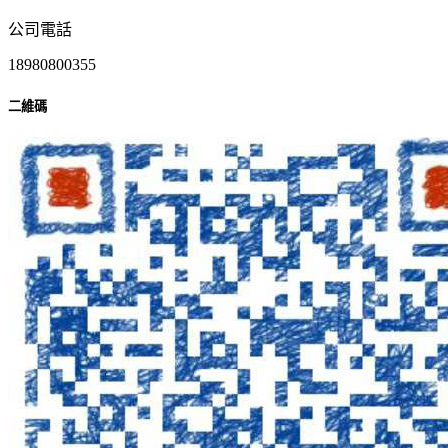
公司電話
18980800355
二維碼