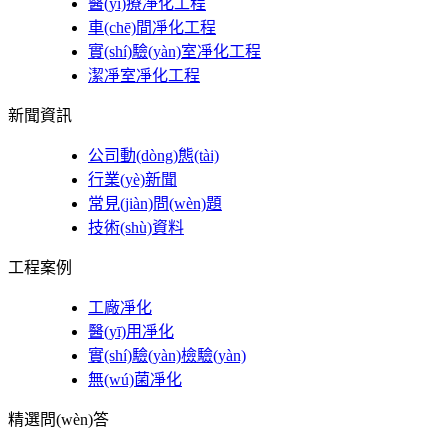
醫(yī)療凈化工程
車(chē)間凈化工程
實(shí)驗(yàn)室凈化工程
潔凈室凈化工程
新聞資訊
公司動(dòng)態(tài)
行業(yè)新聞
常見(jiàn)問(wèn)題
技術(shù)資料
工程案例
工廠凈化
醫(yī)用凈化
實(shí)驗(yàn)檢驗(yàn)
無(wú)菌凈化
精選問(wèn)答