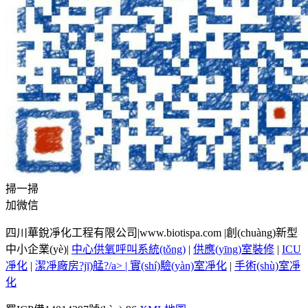
掃一掃
加微信
四川華銳凈化工程有限公司|www.biotispa.com |創(chuàng)新型
中小企業(yè)|
中心供氧呼叫系統(tǒng)
|
供應(yīng)室裝修
|
ICU
凈化
|
潔凈廠房?jī)艋?/a> |
實(shí)驗(yàn)室凈化
|
手術(shù)室凈
化