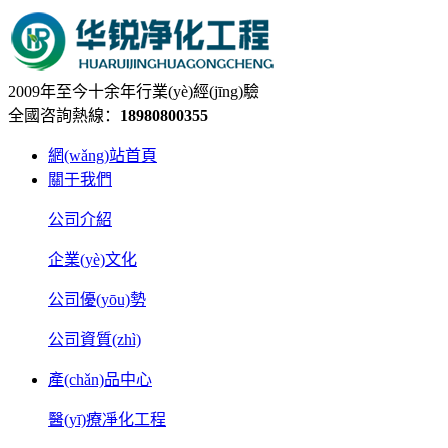
2009年至今十余年行業(yè)經(jīng)驗
全國咨詢熱線：
18980800355
網(wǎng)站首頁
關于我們
公司介紹
企業(yè)文化
公司優(yōu)勢
公司資質(zhì)
產(chǎn)品中心
醫(yī)療凈化工程