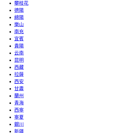
攀枝花
德陽
綿陽
樂山
南充
宜賓
貴陽
云南
昆明
西藏
拉薩
西安
甘肅
蘭州
青海
西寧
寧夏
銀川
新疆