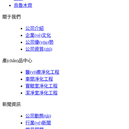
烏魯木齊
關于我們
公司介紹
企業(yè)文化
公司優(yōu)勢
公司資質(zhì)
產(chǎn)品中心
醫(yī)療凈化工程
車間凈化工程
實驗室凈化工程
潔凈室凈化工程
新聞資訊
公司動態(tài)
行業(yè)新聞