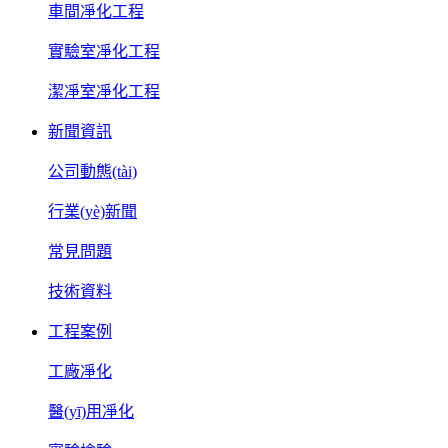
車間凈化工程
實驗室凈化工程
潔凈室凈化工程
新聞資訊
公司動態(tài)
行業(yè)新聞
常見問題
技術資料
工程案例
工廠凈化
醫(yī)用凈化