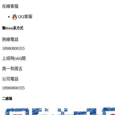
在線客服
QQ客服
聯(lián)系方式
熱線電話
18980800355
上班時(shí)間
周一到周五
公司電話
18980800355
二維碼