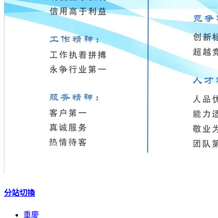
分站切換
重慶