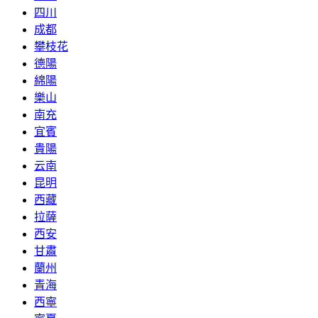
四川
成都
攀枝花
德陽
綿陽
樂山
南充
宜賓
貴陽
云南
昆明
西藏
拉薩
西安
甘肅
蘭州
青海
西寧