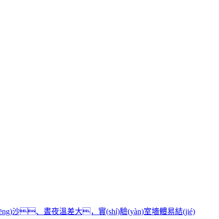
)沙、晝夜溫差大，實(shí)驗(yàn)室墻體易結(jié)