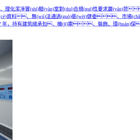
室、理化潔凈實(shí)驗(yàn)室對(duì)合規(guī)性要求嚴(yán)苛
cè)資料、無(wú)法通過(guò)衛(wèi)健委、市場(chǎng)
 17 年，持有建筑總承包、機(jī)電、裝飾、環(huán)保