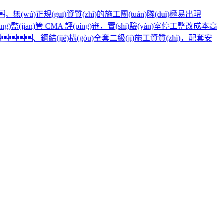
，無(wú)正規(guī)資質(zhì)的施工團(tuán)隊(duì)極易出現
監(jiān)管 CMA 評(píng)審，實(shí)驗(yàn)室停工整改成本高
、鋼結(jié)構(gòu)全套二級(jí)施工資質(zhì)，配套安