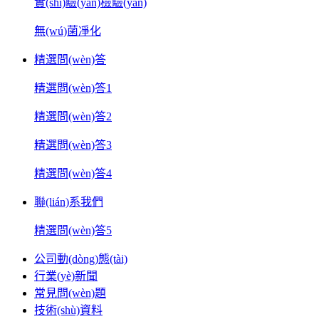
實(shí)驗(yàn)檢驗(yàn)
無(wú)菌凈化
精選問(wèn)答
精選問(wèn)答1
精選問(wèn)答2
精選問(wèn)答3
精選問(wèn)答4
聯(lián)系我們
精選問(wèn)答5
公司動(dòng)態(tài)
行業(yè)新聞
常見問(wèn)題
技術(shù)資料