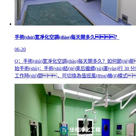
手術(shù)室凈化空調(diào)每天開多久？
06-20
Q：手術(shù)室凈化空調(diào)每天開多久？如何節(jié)
始手術(shù)；手術(shù)結(jié)束后繼續(xù)運(yù
工作時(shí)間，可切換為值班風(fēng)機(jī)模式