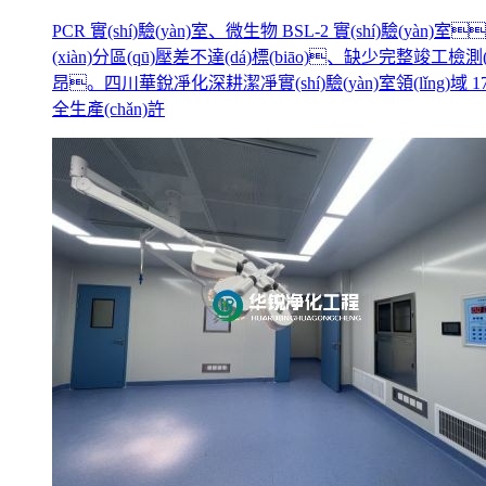
PCR 實(shí)驗(yàn)室、微生物 BSL-2 實(shí)驗(yàn)
(xiàn)分區(qū)壓差不達(dá)標(biāo)、缺少完整竣工檢測(
昂。四川華銳凈化深耕潔凈實(shí)驗(yàn)室領(lǐng)域
全生產(chǎn)許