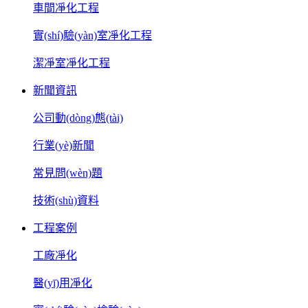
車間凈化工程
實(shí)驗(yàn)室凈化工程
潔凈室凈化工程
新聞資訊
公司動(dòng)態(tài)
行業(yè)新聞
常見問(wèn)題
技術(shù)資料
工程案例
工廠凈化
醫(yī)用凈化