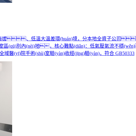
海拔、低溫大溫差環(huán)境，分本地全資子公司、
)室區(qū)別內(nèi)地，核心難點(diǎn)：低氣壓氣流不穩(wě
)院手術(shù)室驗(yàn)收經(jīng)驗(yàn)，符合 GB50333