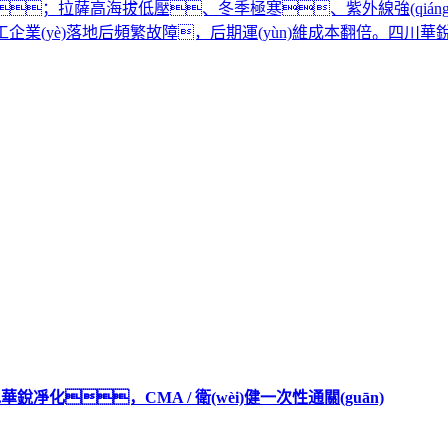
；拉薩高海拔低壓、冬季極寒、紫外線強(qiáng
業(yè)落地后頻繁故障，后期運(yùn)維成本翻倍。四川華銳針對
總包華銳凈化，CMA / 衛(wèi)健一次性通關(guān)