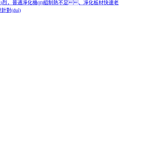
)烈，普通凈化機(jī)組制熱不足、凈化板材快速老
(duì)