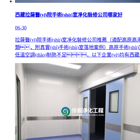
西藏拉薩醫(yī)院手術(shù)室凈化裝修公司哪家好
06-30
拉薩醫(yī)院手術(shù)室凈化裝修公司推薦（適配高原高
類，附真實(shí)手術(shù)室落地案例）高原手術(shù
低溫空調(diào)制熱不足，以下企業(yè)均有西藏全域醫(yī