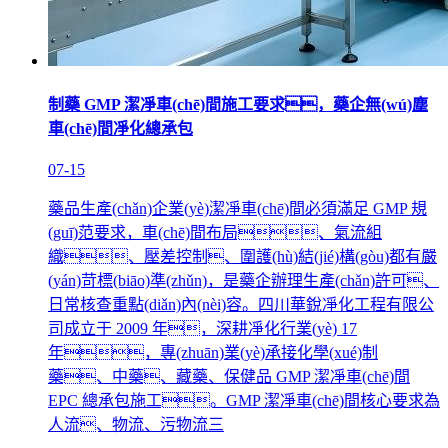
制藥 GMP 潔凈車(chē)間施工要求，藥企無(wú)塵
車(chē)間凈化總承包
07-15
藥品生產(chǎn)企業(yè)潔凈車(chē)間必須滿足 GMP 規
(guī)范要求，車(chē)間布局、氣流組
織、壓差控制、圍護(hù)結(jié)構(gòu)都有嚴
(yán)苛標(biāo)準(zhǔn)，是藥企辦理生產(chǎn)許可、
日常核查重點(diǎn)內(nèi)容。四川華銳凈化工程有限公
司成立于 2009 年，深耕凈化行業(yè) 17
年，專(zhuān)業(yè)承接化學(xué)制
藥、中藥、藏藥、保健品 GMP 潔凈車(chē)間
EPC 總承包施工。GMP 潔凈車(chē)間核心要求為
人流、物流、污物流三