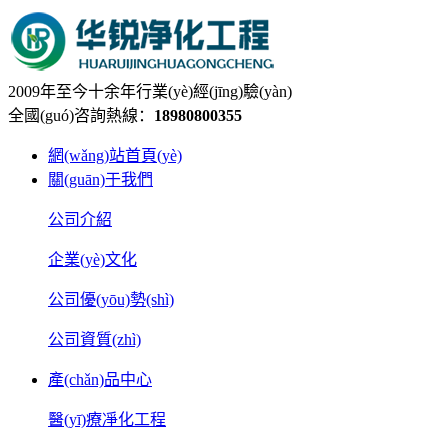
2009年至今十余年行業(yè)經(jīng)驗(yàn)
全國(guó)咨詢熱線：
18980800355
網(wǎng)站首頁(yè)
關(guān)于我們
公司介紹
企業(yè)文化
公司優(yōu)勢(shì)
公司資質(zhì)
產(chǎn)品中心
醫(yī)療凈化工程