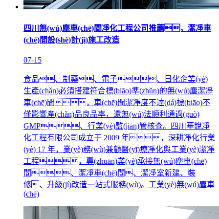
四川無(wú)塵車(chē)間凈化工程公司推薦，潔凈車
(chē)間設(shè)計(jì)施工改造
07-15
食品、制藥、電子、日化企業(yè)
生產(chǎn)必須搭建符合標(biāo)準(zhǔn)的無(wú)塵潔凈
車(chē)間，車(chē)間潔凈度不達(dá)標(biāo)不
僅影響產(chǎn)品良品率，還無(wú)法順利通過(guò)
GMP、行業(yè)監(jiān)管核查。四川華銳凈
化工程有限公司成立于 2009 年，深耕凈化行業
(yè) 17 年，業(yè)務(wù)兼顧醫(yī)療凈化與工業(yè)潔凈
工程，專(zhuān)業(yè)承接無(wú)塵車(chē)
間、潔凈車(chē)間、潔凈室新建、裝
修、升級(jí)改造一站式服務(wù)。工業(yè)無(wú)塵車
(chē)