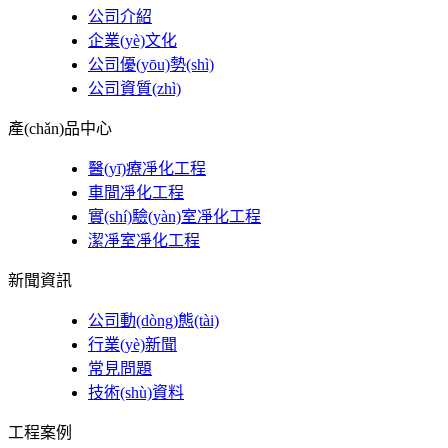
公司介紹
企業(yè)文化
公司優(yōu)勢(shì)
公司資質(zhì)
產(chǎn)品中心
醫(yī)療凈化工程
車間凈化工程
實(shí)驗(yàn)室凈化工程
潔凈室凈化工程
新聞資訊
公司動(dòng)態(tài)
行業(yè)新聞
常見問題
技術(shù)資料
工程案例