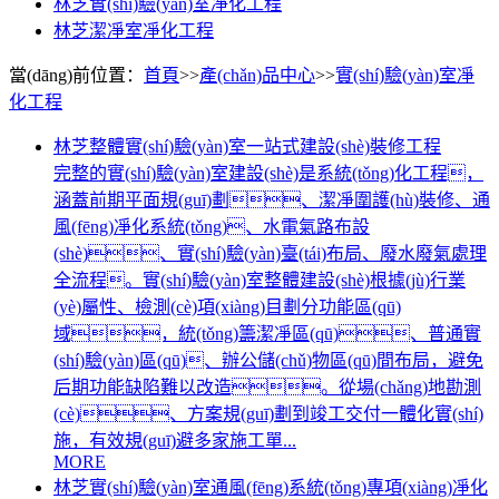
林芝實(shí)驗(yàn)室凈化工程
林芝潔凈室凈化工程
當(dāng)前位置：
首頁
>>
產(chǎn)品中心
>>
實(shí)驗(yàn)室凈
化工程
林芝整體實(shí)驗(yàn)室一站式建設(shè)裝修工程
完整的實(shí)驗(yàn)室建設(shè)是系統(tǒng)化工程，
涵蓋前期平面規(guī)劃、潔凈圍護(hù)裝修、通
風(fēng)凈化系統(tǒng)、水電氣路布設
(shè)、實(shí)驗(yàn)臺(tái)布局、廢水廢氣處理
全流程。實(shí)驗(yàn)室整體建設(shè)根據(jù)行業
(yè)屬性、檢測(cè)項(xiàng)目劃分功能區(qū)
域，統(tǒng)籌潔凈區(qū)、普通實
(shí)驗(yàn)區(qū)、辦公儲(chǔ)物區(qū)間布局，避免
后期功能缺陷難以改造。從場(chǎng)地勘測
(cè)、方案規(guī)劃到竣工交付一體化實(shí)
施，有效規(guī)避多家施工單...
MORE
林芝實(shí)驗(yàn)室通風(fēng)系統(tǒng)專項(xiàng)凈化