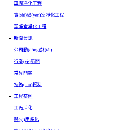
車間凈化工程
實(shí)驗(yàn)室凈化工程
潔凈室凈化工程
新聞資訊
公司動(dòng)態(tài)
行業(yè)新聞
常見問題
技術(shù)資料
工程案例
工廠凈化
醫(yī)用凈化