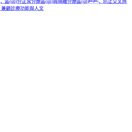
，區(qū)分正常分娩區(qū)與隔離分娩區(qū)，防止交叉感
布局，兼顧診療功能與人文