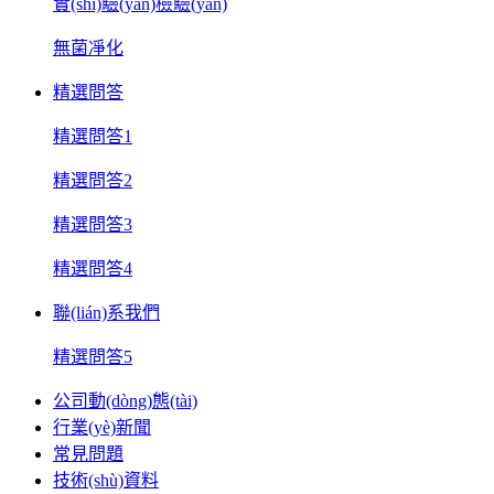
實(shí)驗(yàn)檢驗(yàn)
無菌凈化
精選問答
精選問答1
精選問答2
精選問答3
精選問答4
聯(lián)系我們
精選問答5
公司動(dòng)態(tài)
行業(yè)新聞
常見問題
技術(shù)資料