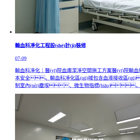
輸血科凈化工程設(shè)計(jì)裝修
07-09
輸血科凈化｜醫(yī)院血庫潔凈空間施工方案醫(yī)院輸血科
本安全。輸血科凈化區(qū)域包含血液接收區(qū)
制室內(nèi)塵埃、微生物指標(biāo)。裝