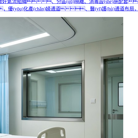
潔凈要求，做好氣流組織、分區(qū)隔離、消毒設(shè)施配套
(yōu)化產(chǎn)婦通道、醫(yī)護(hù)通道