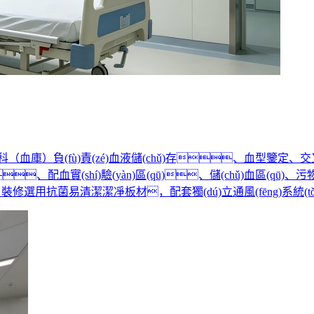
（血庫）負(fù)責(zé)血液儲(chǔ)存、血型鑒定、交
、配血實(shí)驗(yàn)區(qū)、儲(chǔ)血區(qū
修選用抗菌易清潔潔凈板材，配套獨(dú)立通風(fēng)系統(tǒng