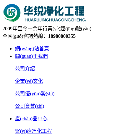
2009年至今十余年行業(yè)經(jīng)驗(yàn)
全國(guó)咨詢熱線：
18980800355
網(wǎng)站首頁
關(guān)于我們
公司介紹
企業(yè)文化
公司優(yōu)勢(shì)
公司資質(zhì)
產(chǎn)品中心
醫(yī)療凈化工程