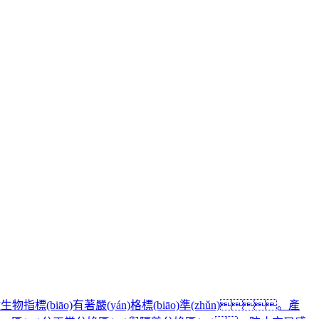
標(biāo)有著嚴(yán)格標(biāo)準(zhǔn)。產