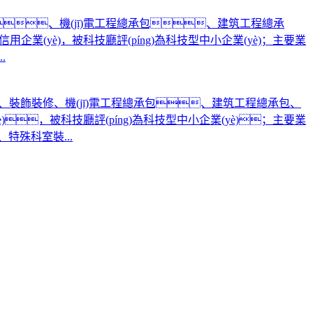
裝飾裝修、機(jī)電工程總承包、建筑工程總承
(jí)信用企業(yè)，被科技廳評(píng)為科技型中小企業(yè)；主要業
.
裝、裝飾裝修、機(jī)電工程總承包、建筑工程總承包、
用企業(yè)，被科技廳評(píng)為科技型中小企業(yè)；主要業
、特殊科室裝...