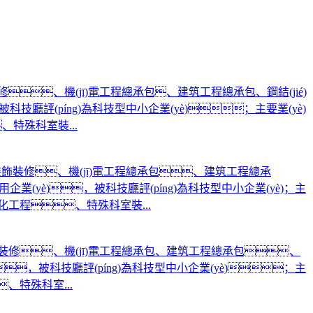
裝飾裝修、機(jī)電工程總承包、建筑工程總承包、鋼結(jié)
yè)，被科技廳評(píng)為科技型中小企業(yè)；主要業(yè)
、特殊科室裝...
、裝飾裝修、機(jī)電工程總承包、建筑工程總承
jí)信用企業(yè)，被科技廳評(píng)為科技型中小企業(yè)；主
室凈化工程、特殊科室裝...
、裝飾裝修、機(jī)電工程總承包、建筑工程總承包、
企業(yè)，被科技廳評(píng)為科技型中小企業(yè)；主
、特殊科室...