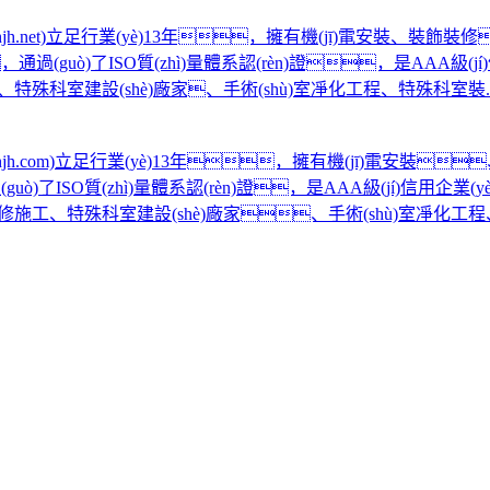
jhjh.net)立足行業(yè)13年，擁有機(jī)電安裝、
，通過(guò)了ISO質(zhì)量體系認(rèn)證，是AAA級
施工、特殊科室建設(shè)廠家、手術(shù)室凈化工程、特殊科室裝..
jhjh.com)立足行業(yè)13年，擁有機(jī)電安
通過(guò)了ISO質(zhì)量體系認(rèn)證，是AAA級(jí)信
)室裝修施工、特殊科室建設(shè)廠家、手術(shù)室凈化工程