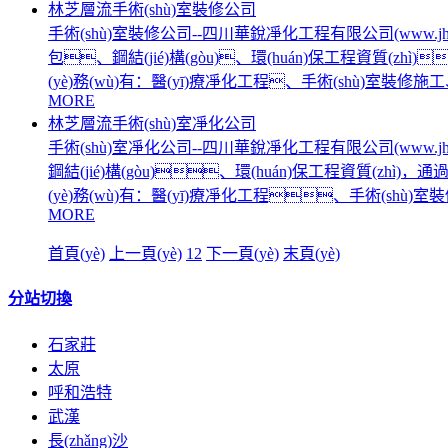
林芝層流手術(shù)室裝修公司
手術(shù)室裝修公司--四川華銳凈化工程有限公司(www.
包、鋼結(jié)構(gòu)、環(huán)保工程資質(zhì)
(yè)務(wù)有：醫(yī)療凈化工程、手術(shù)室裝修
MORE
林芝層流手術(shù)室凈化公司
手術(shù)室凈化公司--四川華銳凈化工程有限公司(www.
鋼結(jié)構(gòu)、環(huán)保工程資質(zhì)，
(yè)務(wù)有：醫(yī)療凈化工程、手術(shù
MORE
首頁(yè)
上一頁(yè)
1
2
下一頁(yè)
末頁(yè)
分站切換
石家莊
太原
呼和浩特
武漢
長(zhǎng)沙