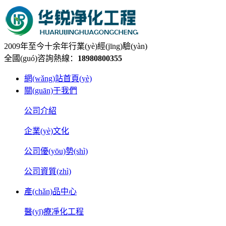
2009年至今十余年行業(yè)經(jīng)驗(yàn)
全國(guó)咨詢熱線：
18980800355
網(wǎng)站首頁(yè)
關(guān)于我們
公司介紹
企業(yè)文化
公司優(yōu)勢(shì)
公司資質(zhì)
產(chǎn)品中心
醫(yī)療凈化工程