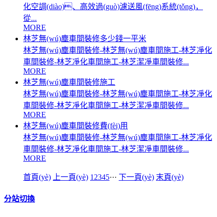
化空調(diào)、高效過(guò)濾送風(fēng)系統(tǒng)，
從...
MORE
林芝無(wú)塵車間裝修多少錢一平米
林芝無(wú)塵車間裝修-林芝無(wú)塵車間施工-林芝凈化
車間裝修-林芝凈化車間施工-林芝潔凈車間裝修...
MORE
林芝無(wú)塵車間裝修施工
林芝無(wú)塵車間裝修-林芝無(wú)塵車間施工-林芝凈化
車間裝修-林芝凈化車間施工-林芝潔凈車間裝修...
MORE
林芝無(wú)塵車間裝修費(fèi)用
林芝無(wú)塵車間裝修-林芝無(wú)塵車間施工-林芝凈化
車間裝修-林芝凈化車間施工-林芝潔凈車間裝修...
MORE
首頁(yè)
上一頁(yè)
1
2
3
4
5
···
下一頁(yè)
末頁(yè)
分站切換