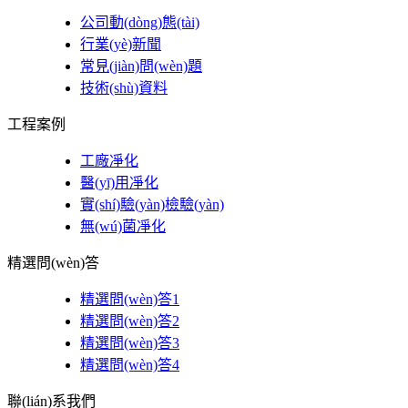
公司動(dòng)態(tài)
行業(yè)新聞
常見(jiàn)問(wèn)題
技術(shù)資料
工程案例
工廠凈化
醫(yī)用凈化
實(shí)驗(yàn)檢驗(yàn)
無(wú)菌凈化
精選問(wèn)答
精選問(wèn)答1
精選問(wèn)答2
精選問(wèn)答3
精選問(wèn)答4
聯(lián)系我們