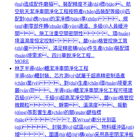
(huì)造成配件磨損、裝配精度不達(dá)標(biāo)。航
空航天潔凈車間凈化工程按照產(chǎn)品裝配等級(jí)匹
配對(duì)應(yīng)的潔凈標(biāo)準(zhǔn)，規
(guī)劃零部件轉(zhuǎn)運(yùn)通道、多級(jí)人員緩沖
間。施工注重空間密閉性、環(huán)
境溫濕度恒定控制，嚴(yán)格管控施工質
(zhì)量，滿足精密構(gòu)件生產(chǎn)裝配環
(huán)境需求。四川華銳凈化工程...
MORE
林芝半導(dǎo)體潔凈車間凈化工程
半導(dǎo)體封裝、芯片測(cè)試屬于超高精密制造產
(chǎn)業(yè)，對(duì)生產(chǎn)環(huán)境要求
嚴(yán)苛。半導(dǎo)體潔凈車間凈化工程可搭建
百級(jí)、千級(jí)超高潔凈空間，嚴(yán)格管控
微顆粒、靜電、溫濕度、振動
(dòng)等影響生產(chǎn)的關(guān)鍵指標
(biāo)?？茖W(xué)劃分光刻區
(qū)、封裝測(cè)試區(qū)、物料緩沖區(qū)
域，圍護(hù)結(jié)構(gòu)采用高密閉潔凈板