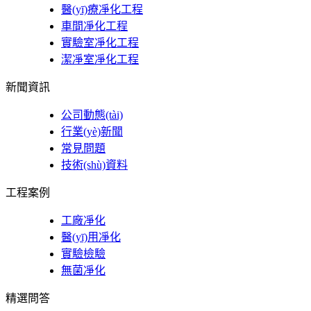
醫(yī)療凈化工程
車間凈化工程
實驗室凈化工程
潔凈室凈化工程
新聞資訊
公司動態(tài)
行業(yè)新聞
常見問題
技術(shù)資料
工程案例
工廠凈化
醫(yī)用凈化
實驗檢驗
無菌凈化
精選問答