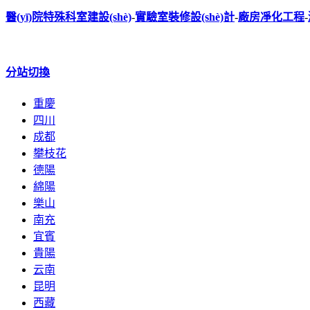
醫(yī)院特殊科室建設(shè)
-
實驗室裝修設(shè)計
-
廠房凈化工程
-
分站切換
重慶
四川
成都
攀枝花
德陽
綿陽
樂山
南充
宜賓
貴陽
云南
昆明
西藏