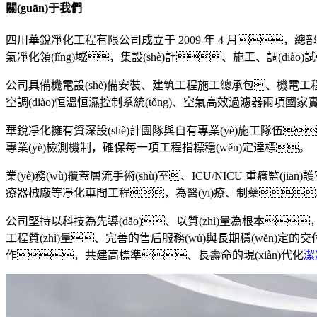
關(guān)于我們
四川華銳凈化工程有限公司成立于 2009 年 4 月，總部坐
氣凈化領(lǐng)域，集設(shè)計、施工、調(dià
公司具備機電設(shè)備安裝、建筑工程施工總承包、機電工程施工總
空調(diào)恒溫恒濕控制系統(tǒng)、空氣高效過濾器兩項國家
華銳凈化擁有資深設(shè)計團隊與自有專業(yè)施工隊伍，
專業(yè)檢測機制，確保每一項工程指標穩(wěn)定達標。
業(yè)務(wù)覆蓋層流手術(shù)室、ICU/NICU 重
療器械廠等凈化車間工程，為醫(yī)療、制藥
公司堅持以科技為先導(dǎo)、以質(zhì)量為根本，
工程質(zhì)量、完善的售后服務(wù)與長期穩(wěn
作，共建高標準、長壽命的現(xiàn)代化
潔