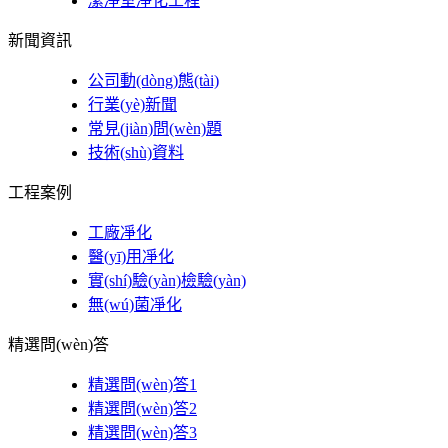
潔凈室凈化工程
新聞資訊
公司動(dòng)態(tài)
行業(yè)新聞
常見(jiàn)問(wèn)題
技術(shù)資料
工程案例
工廠凈化
醫(yī)用凈化
實(shí)驗(yàn)檢驗(yàn)
無(wú)菌凈化
精選問(wèn)答
精選問(wèn)答1
精選問(wèn)答2
精選問(wèn)答3