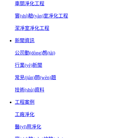
車間凈化工程
實(shí)驗(yàn)室凈化工程
潔凈室凈化工程
新聞資訊
公司動(dòng)態(tài)
行業(yè)新聞
常見(jiàn)問(wèn)題
技術(shù)資料
工程案例
工廠凈化
醫(yī)用凈化