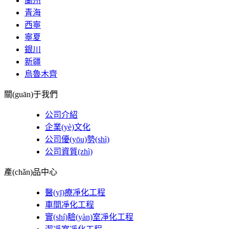
蘭州
青海
西寧
寧夏
銀川
新疆
烏魯木齊
關(guān)于我們
公司介紹
企業(yè)文化
公司優(yōu)勢(shì)
公司資質(zhì)
產(chǎn)品中心
醫(yī)療凈化工程
車間凈化工程
實(shí)驗(yàn)室凈化工程