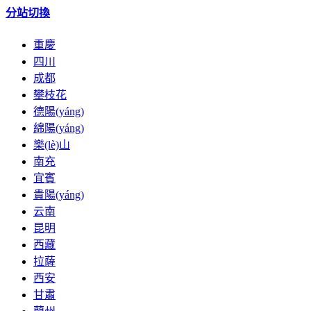
分站切換
重慶
四川
成都
攀枝花
德陽(yáng)
綿陽(yáng)
樂(lè)山
南充
宜賓
貴陽(yáng)
云南
昆明
西藏
拉薩
西安
甘肅