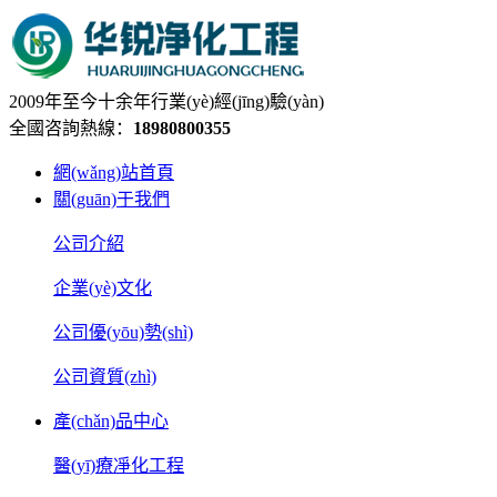
2009年至今十余年行業(yè)經(jīng)驗(yàn)
全國咨詢熱線：
18980800355
網(wǎng)站首頁
關(guān)于我們
公司介紹
企業(yè)文化
公司優(yōu)勢(shì)
公司資質(zhì)
產(chǎn)品中心
醫(yī)療凈化工程