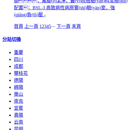
間，萬級(jí)潔凈，醫(yī)院檢驗(yàn)科常規(guī)
配置；BSL-3 高致病性病原實(shí)驗(yàn)室，強
(qiáng)負(fù)壓 -
首頁
上一頁
1
2
3
4
5
···
下一頁
末頁
分站切換
重慶
四川
成都
攀枝花
德陽
綿陽
樂山
南充
宜賓
貴陽
云南
昆明