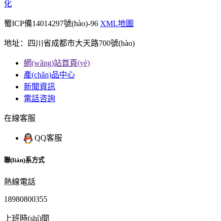
化
蜀ICP備14014297號(hào)-96
XML地圖
地址：四川省成都市大天路700號(hào)
網(wǎng)站首頁(yè)
產(chǎn)品中心
新聞資訊
電話咨詢
在線客服
QQ客服
聯(lián)系方式
熱線電話
18980800355
上班時(shí)間