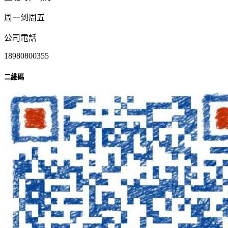
周一到周五
公司電話
18980800355
二維碼