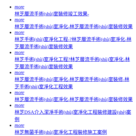
more
林芝層流手術(shù)室裝修竣工效果-
more
林芝層流手術(shù)室凈化-林芝層流手術(shù)室裝修效果
more
林芝手術(shù)室凈化工程-?林芝層流手術(shù)室凈化-林
芝層流手術(shù)室裝修效果
more
林芝手術(shù)室凈化工程?林芝層流手術(shù)室凈化-林
芝層流手術(shù)室裝修效果
more
林芝層流手術(shù)室凈化-林芝層流手術(shù)室裝修-林
芝手術(shù)室凈化工程效果
more
林芝層流手術(shù)室凈化-林芝層流手術(shù)室裝修效果
more
林芝DSA介入潔凈手術(shù)室凈化工程裝修建設(shè)案
例
more
林芝無菌手術(shù)室凈化工程裝修施工案例