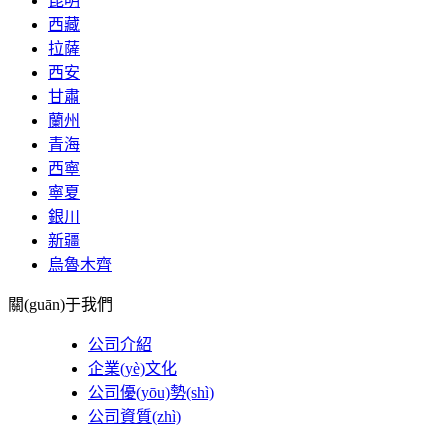
昆明
西藏
拉薩
西安
甘肅
蘭州
青海
西寧
寧夏
銀川
新疆
烏魯木齊
關(guān)于我們
公司介紹
企業(yè)文化
公司優(yōu)勢(shì)
公司資質(zhì)