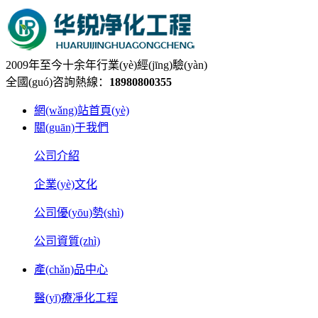
2009年至今十余年行業(yè)經(jīng)驗(yàn)
全國(guó)咨詢熱線：
18980800355
網(wǎng)站首頁(yè)
關(guān)于我們
公司介紹
企業(yè)文化
公司優(yōu)勢(shì)
公司資質(zhì)
產(chǎn)品中心
醫(yī)療凈化工程