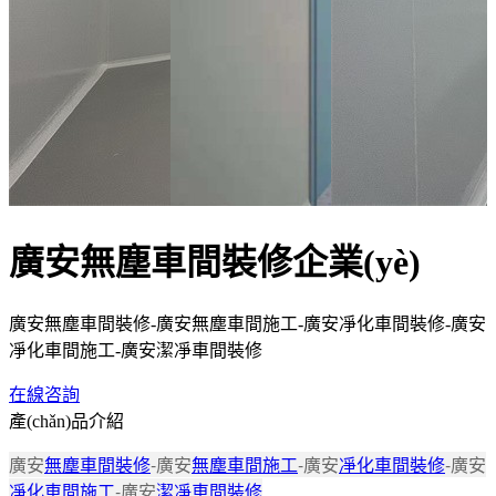
廣安無塵車間裝修企業(yè)
廣安無塵車間裝修-廣安無塵車間施工-廣安凈化車間裝修-廣安
凈化車間施工-廣安潔凈車間裝修
在線咨詢
產(chǎn)品介紹
廣安
無塵車間裝修
-
廣安
無塵車間施工
-
廣安
凈化車間裝修
-
廣安
凈化車間施工
-
廣安
潔凈車間裝修