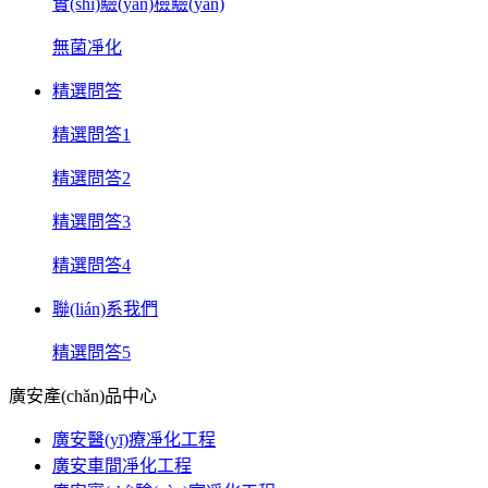
實(shí)驗(yàn)檢驗(yàn)
無菌凈化
精選問答
精選問答1
精選問答2
精選問答3
精選問答4
聯(lián)系我們
精選問答5
廣安產(chǎn)品中心
廣安醫(yī)療凈化工程
廣安車間凈化工程