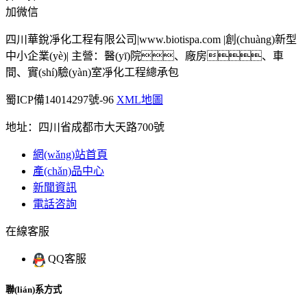
加微信
四川華銳凈化工程有限公司|www.biotispa.com |創(chuàng)新型
中小企業(yè)| 主營：醫(yī)院、廠房、車
間、實(shí)驗(yàn)室凈化工程總承包
蜀ICP備14014297號-96
XML地圖
地址：四川省成都市大天路700號
網(wǎng)站首頁
產(chǎn)品中心
新聞資訊
電話咨詢
在線客服
QQ客服
聯(lián)系方式