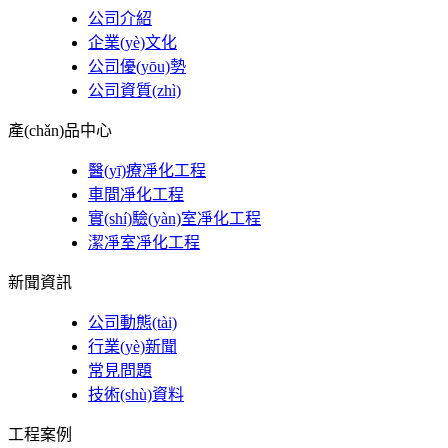
公司介紹
企業(yè)文化
公司優(yōu)勢
公司資質(zhì)
產(chǎn)品中心
醫(yī)療凈化工程
車間凈化工程
實(shí)驗(yàn)室凈化工程
潔凈室凈化工程
新聞資訊
公司動態(tài)
行業(yè)新聞
常見問題
技術(shù)資料
工程案例