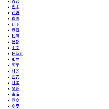
雅安
巴中
資陽
貴陽
昆明
西藏
拉薩
昌都
山南
日喀則
那曲
阿里
林芝
西安
甘肅
蘭州
青海
西寧
寧夏