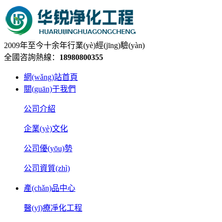
2009年至今十余年行業(yè)經(jīng)驗(yàn)
全國咨詢熱線：
18980800355
網(wǎng)站首頁
關(guān)于我們
公司介紹
企業(yè)文化
公司優(yōu)勢
公司資質(zhì)
產(chǎn)品中心
醫(yī)療凈化工程