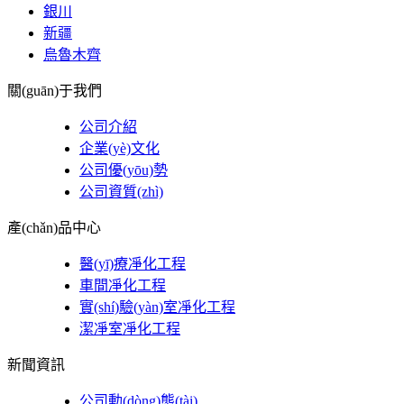
銀川
新疆
烏魯木齊
關(guān)于我們
公司介紹
企業(yè)文化
公司優(yōu)勢
公司資質(zhì)
產(chǎn)品中心
醫(yī)療凈化工程
車間凈化工程
實(shí)驗(yàn)室凈化工程
潔凈室凈化工程
新聞資訊
公司動(dòng)態(tài)