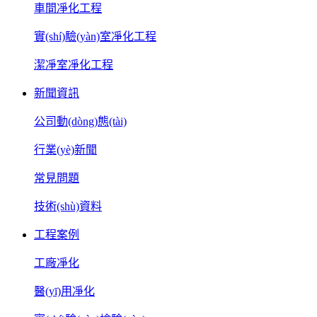
車間凈化工程
實(shí)驗(yàn)室凈化工程
潔凈室凈化工程
新聞資訊
公司動(dòng)態(tài)
行業(yè)新聞
常見問題
技術(shù)資料
工程案例
工廠凈化
醫(yī)用凈化