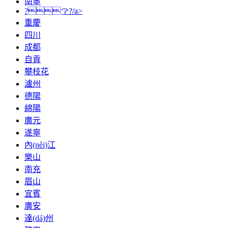
南寧
?？?/a>
重慶
四川
成都
自貢
攀枝花
瀘州
德陽
綿陽
廣元
遂寧
內(nèi)江
樂山
南充
眉山
宜賓
廣安
達(dá)州