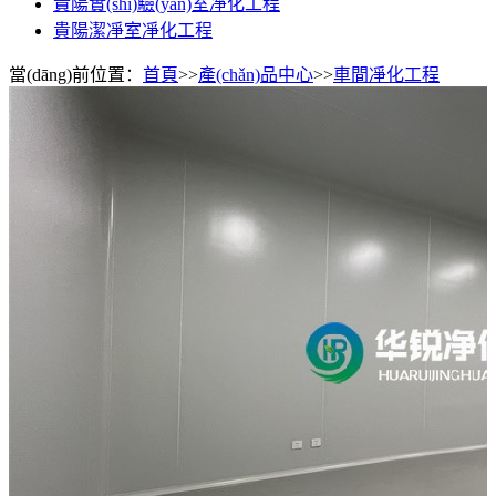
貴陽實(shí)驗(yàn)室凈化工程
貴陽潔凈室凈化工程
當(dāng)前位置：
首頁
>>
產(chǎn)品中心
>>
車間凈化工程