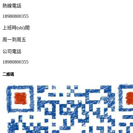
熱線電話
18980800355
上班時(shí)間
周一到周五
公司電話
18980800355
二維碼