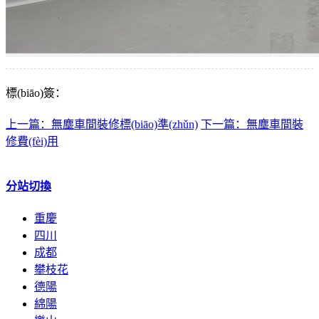
標(biāo)簽：
上一篇：無塵車間裝修標(biāo)準(zhǔn)
下一篇：無塵車間裝
修費(fèi)用
分站切換
重慶
四川
成都
攀枝花
德陽
綿陽