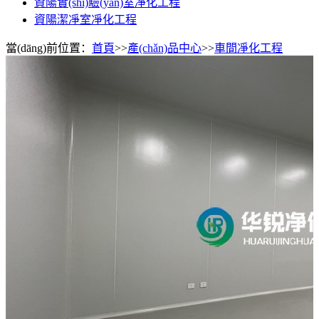
資陽實(shí)驗(yàn)室凈化工程
資陽潔凈室凈化工程
當(dāng)前位置：
首頁
>>
產(chǎn)品中心
>>
車間凈化工程