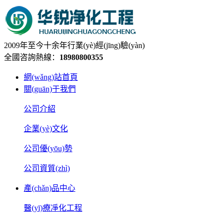
2009年至今十余年行業(yè)經(jīng)驗(yàn)
全國咨詢熱線：
18980800355
網(wǎng)站首頁
關(guān)于我們
公司介紹
企業(yè)文化
公司優(yōu)勢
公司資質(zhì)
產(chǎn)品中心
醫(yī)療凈化工程