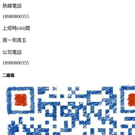
熱線電話
18980800355
上班時(shí)間
周一到周五
公司電話
18980800355
二維碼