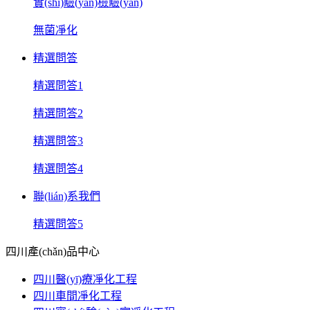
實(shí)驗(yàn)檢驗(yàn)
無菌凈化
精選問答
精選問答1
精選問答2
精選問答3
精選問答4
聯(lián)系我們
精選問答5
四川產(chǎn)品中心
四川醫(yī)療凈化工程
四川車間凈化工程