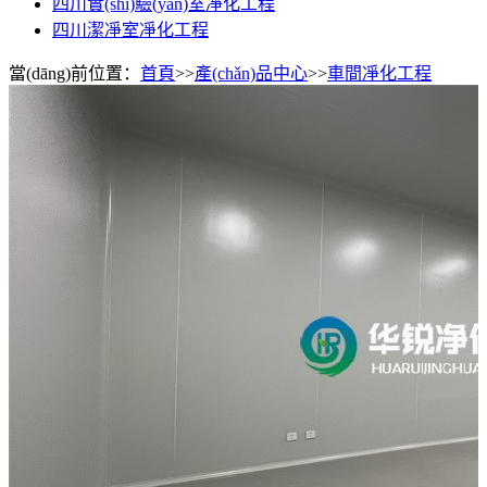
四川實(shí)驗(yàn)室凈化工程
四川潔凈室凈化工程
當(dāng)前位置：
首頁
>>
產(chǎn)品中心
>>
車間凈化工程