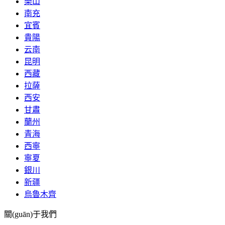
樂山
南充
宜賓
貴陽
云南
昆明
西藏
拉薩
西安
甘肅
蘭州
青海
西寧
寧夏
銀川
新疆
烏魯木齊
關(guān)于我們