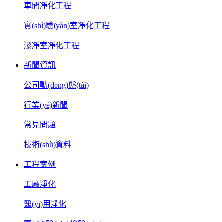
車間凈化工程
實(shí)驗(yàn)室凈化工程
潔凈室凈化工程
新聞資訊
公司動(dòng)態(tài)
行業(yè)新聞
常見問題
技術(shù)資料
工程案例
工廠凈化
醫(yī)用凈化