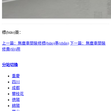
標(biāo)簽：
上一篇：無塵車間裝修標(biāo)準(zhǔn)
下一篇：無塵車間裝
修費(fèi)用
分站切換
重慶
四川
成都
攀枝花
德陽
綿陽