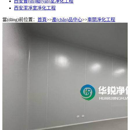
西安實(shí)驗(yàn)室凈化工程
西安潔凈室凈化工程
當(dāng)前位置：
首頁
>>
產(chǎn)品中心
>>
車間凈化工程