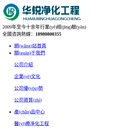
2009年至今十余年行業(yè)經(jīng)驗(yàn)
全國咨詢熱線：
18980800355
網(wǎng)站首頁
關(guān)于我們
公司介紹
企業(yè)文化
公司優(yōu)勢
公司資質(zhì)
產(chǎn)品中心
醫(yī)療凈化工程