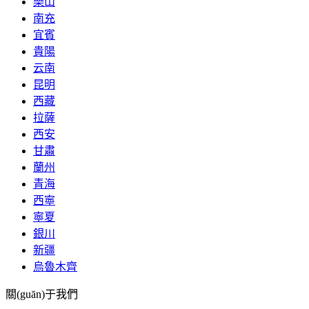
樂山
南充
宜賓
貴陽
云南
昆明
西藏
拉薩
西安
甘肅
蘭州
青海
西寧
寧夏
銀川
新疆
烏魯木齊
關(guān)于我們