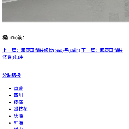
標(biāo)簽：
上一篇：無塵車間裝修標(biāo)準(zhǔn)
下一篇：無塵車間裝
修費(fèi)用
分站切換
重慶
四川
成都
攀枝花
德陽
綿陽