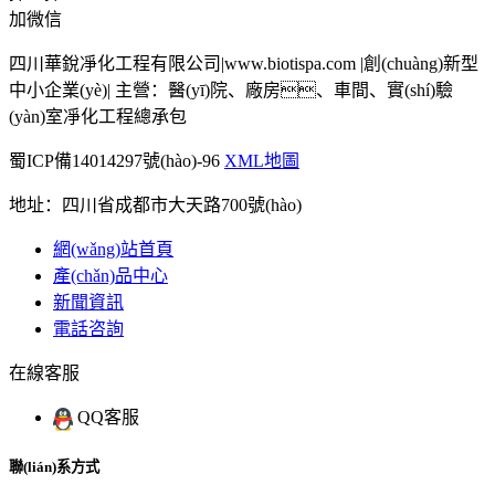
加微信
四川華銳凈化工程有限公司|www.biotispa.com |創(chuàng)新型
中小企業(yè)| 主營：醫(yī)院、廠房、車間、實(shí)驗
(yàn)室凈化工程總承包
蜀ICP備14014297號(hào)-96
XML地圖
地址：四川省成都市大天路700號(hào)
網(wǎng)站首頁
產(chǎn)品中心
新聞資訊
電話咨詢
在線客服
QQ客服
聯(lián)系方式