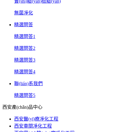
實(shí)驗(yàn)檢驗(yàn)
無菌凈化
精選問答
精選問答1
精選問答2
精選問答3
精選問答4
聯(lián)系我們
精選問答5
西安產(chǎn)品中心
西安醫(yī)療凈化工程
西安車間凈化工程