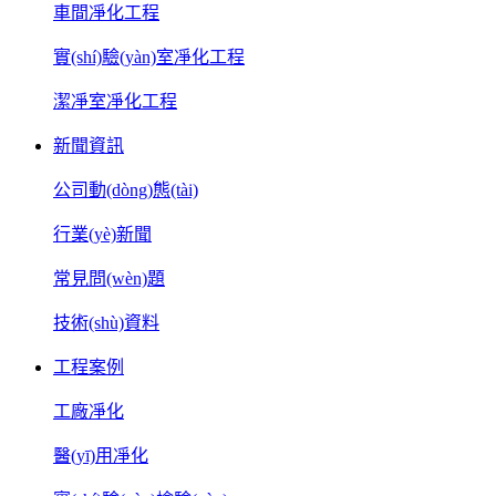
車間凈化工程
實(shí)驗(yàn)室凈化工程
潔凈室凈化工程
新聞資訊
公司動(dòng)態(tài)
行業(yè)新聞
常見問(wèn)題
技術(shù)資料
工程案例
工廠凈化
醫(yī)用凈化