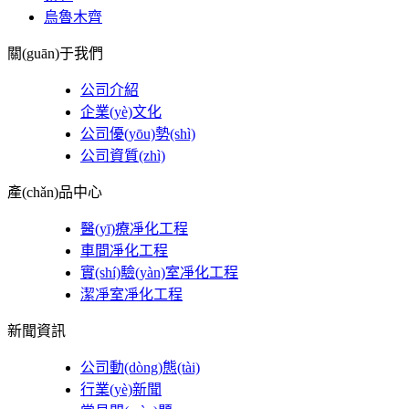
烏魯木齊
關(guān)于我們
公司介紹
企業(yè)文化
公司優(yōu)勢(shì)
公司資質(zhì)
產(chǎn)品中心
醫(yī)療凈化工程
車間凈化工程
實(shí)驗(yàn)室凈化工程
潔凈室凈化工程
新聞資訊
公司動(dòng)態(tài)
行業(yè)新聞