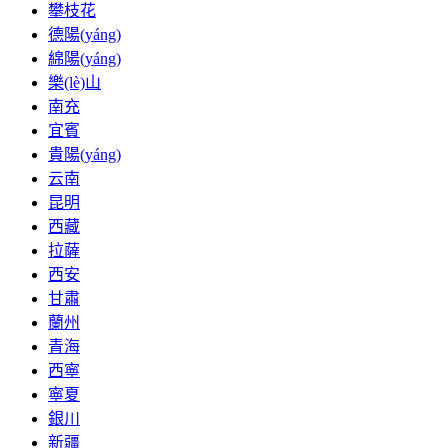
攀枝花
德陽(yáng)
綿陽(yáng)
樂(lè)山
南充
宜賓
貴陽(yáng)
云南
昆明
西藏
拉薩
西安
甘肅
蘭州
青海
西寧
寧夏
銀川
新疆