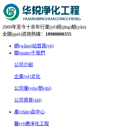
2009年至今十余年行業(yè)經(jīng)驗(yàn)
全國(guó)咨詢熱線：
18980800355
網(wǎng)站首頁(yè)
關(guān)于我們
公司介紹
企業(yè)文化
公司優(yōu)勢(shì)
公司資質(zhì)
產(chǎn)品中心
醫(yī)療凈化工程