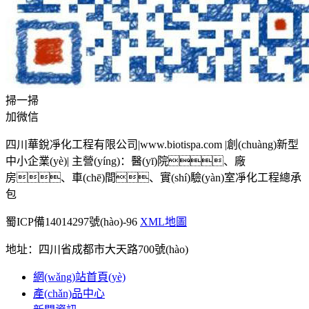
掃一掃
加微信
四川華銳凈化工程有限公司|www.biotispa.com |創(chuàng)新型
中小企業(yè)| 主營(yíng)：醫(yī)院、廠
房、車(chē)間、實(shí)驗(yàn)室凈化工程總承
包
蜀ICP備14014297號(hào)-96
XML地圖
地址：四川省成都市大天路700號(hào)
網(wǎng)站首頁(yè)
產(chǎn)品中心