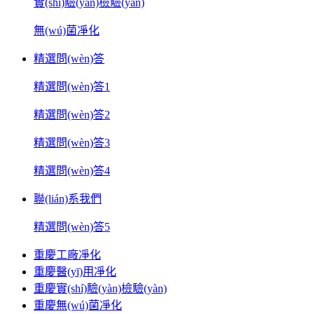
實(shí)驗(yàn)檢驗(yàn)
無(wú)菌凈化
精選問(wèn)答
精選問(wèn)答1
精選問(wèn)答2
精選問(wèn)答3
精選問(wèn)答4
聯(lián)系我們
精選問(wèn)答5
重慶工廠凈化
重慶醫(yī)用凈化
重慶實(shí)驗(yàn)檢驗(yàn)
重慶無(wú)菌凈化