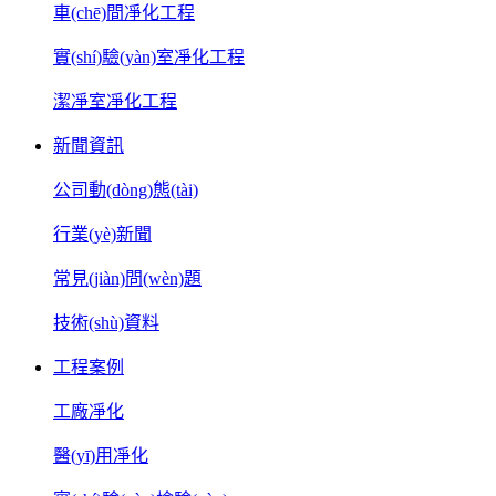
車(chē)間凈化工程
實(shí)驗(yàn)室凈化工程
潔凈室凈化工程
新聞資訊
公司動(dòng)態(tài)
行業(yè)新聞
常見(jiàn)問(wèn)題
技術(shù)資料
工程案例
工廠凈化
醫(yī)用凈化