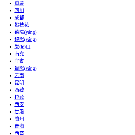
重慶
四川
成都
攀枝花
德陽(yáng)
綿陽(yáng)
樂(lè)山
南充
宜賓
貴陽(yáng)
云南
昆明
西藏
拉薩
西安
甘肅
蘭州
青海
西寧