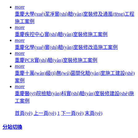
more
重慶大學(xué)潔凈實(shí)驗(yàn)室裝修及通風(fēng)工程
施工案例
more
重慶疾控中心實(shí)驗(yàn)室裝修施工案例
more
重慶化學(xué)實(shí)驗(yàn)室裝修改造施工案例
more
重慶PCR實(shí)驗(yàn)室裝修施工案例
more
重慶十萬(wàn)級(jí)無(wú)菌間化驗(yàn)室施工建設(shè)
案例
more
重慶醫(yī)院檢驗(yàn)科實(shí)驗(yàn)室裝修建設(shè)施
工案例
首頁(yè)
上一頁(yè)
1
下一頁(yè)
末頁(yè)
分站切換