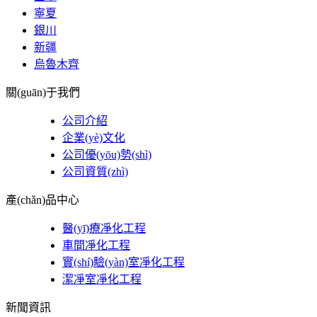
寧夏
銀川
新疆
烏魯木齊
關(guān)于我們
公司介紹
企業(yè)文化
公司優(yōu)勢(shì)
公司資質(zhì)
產(chǎn)品中心
醫(yī)療凈化工程
車間凈化工程
實(shí)驗(yàn)室凈化工程
潔凈室凈化工程
新聞資訊