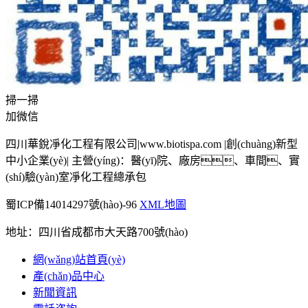
掃一掃
加微信
四川華銳凈化工程有限公司|www.biotispa.com |創(chuàng)新型
中小企業(yè)| 主營(yíng)：醫(yī)院、廠房、車間、實
(shí)驗(yàn)室凈化工程總承包
蜀ICP備14014297號(hào)-96
XML地圖
地址：四川省成都市大天路700號(hào)
網(wǎng)站首頁(yè)
產(chǎn)品中心
新聞資訊