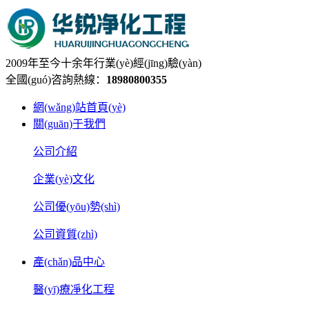
2009年至今十余年行業(yè)經(jīng)驗(yàn)
全國(guó)咨詢熱線：
18980800355
網(wǎng)站首頁(yè)
關(guān)于我們
公司介紹
企業(yè)文化
公司優(yōu)勢(shì)
公司資質(zhì)
產(chǎn)品中心
醫(yī)療凈化工程