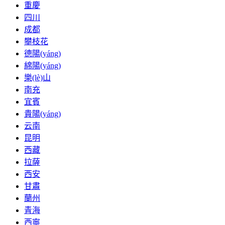
重慶
四川
成都
攀枝花
德陽(yáng)
綿陽(yáng)
樂(lè)山
南充
宜賓
貴陽(yáng)
云南
昆明
西藏
拉薩
西安
甘肅
蘭州
青海
西寧