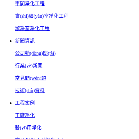
車間凈化工程
實(shí)驗(yàn)室凈化工程
潔凈室凈化工程
新聞資訊
公司動(dòng)態(tài)
行業(yè)新聞
常見問(wèn)題
技術(shù)資料
工程案例
工廠凈化
醫(yī)用凈化