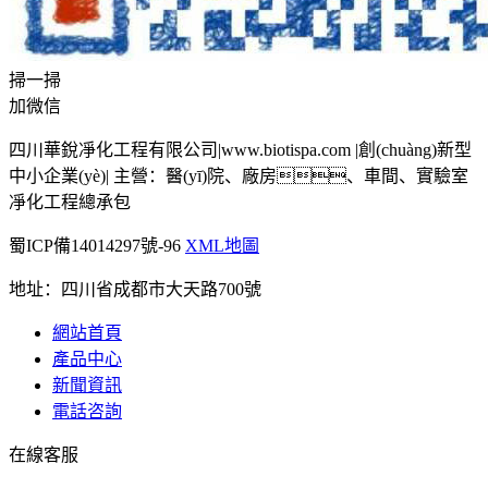
掃一掃
加微信
四川華銳凈化工程有限公司|www.biotispa.com |創(chuàng)新型
中小企業(yè)| 主營：醫(yī)院、廠房、車間、實驗室
凈化工程總承包
蜀ICP備14014297號-96
XML地圖
地址：四川省成都市大天路700號
網站首頁
產品中心
新聞資訊
電話咨詢
在線客服