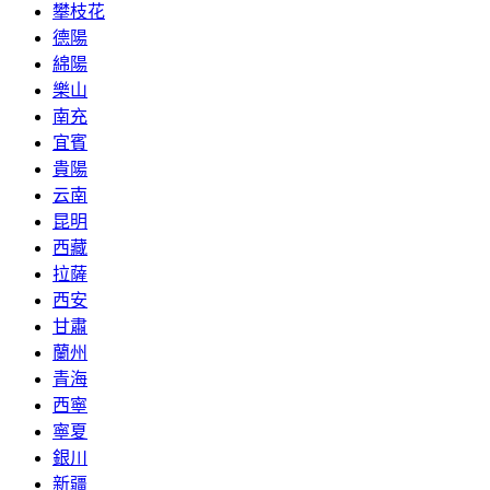
攀枝花
德陽
綿陽
樂山
南充
宜賓
貴陽
云南
昆明
西藏
拉薩
西安
甘肅
蘭州
青海
西寧
寧夏
銀川
新疆