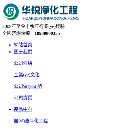
2009年至今十余年行業(yè)經驗
全國咨詢熱線：
18980800355
網站首頁
關于我們
公司介紹
企業(yè)文化
公司優(yōu)勢
公司資質
產品中心
醫(yī)療凈化工程