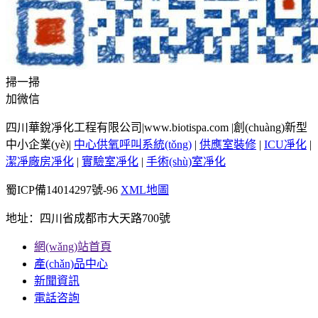
掃一掃
加微信
四川華銳凈化工程有限公司|www.biotispa.com |創(chuàng)新型
中小企業(yè)|
中心供氧呼叫系統(tǒng)
|
供應室裝修
|
ICU凈化
|
潔凈廠房凈化
|
實驗室凈化
|
手術(shù)室凈化
蜀ICP備14014297號-96
XML地圖
地址：四川省成都市大天路700號
網(wǎng)站首頁
產(chǎn)品中心
新聞資訊
電話咨詢