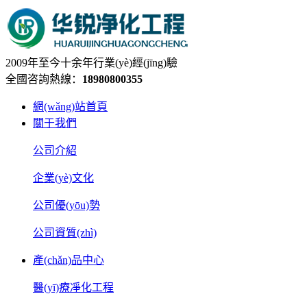
2009年至今十余年行業(yè)經(jīng)驗
全國咨詢熱線：
18980800355
網(wǎng)站首頁
關于我們
公司介紹
企業(yè)文化
公司優(yōu)勢
公司資質(zhì)
產(chǎn)品中心
醫(yī)療凈化工程