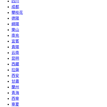
四川
成都
攀枝花
德陽
綿陽
樂山
南充
宜賓
貴陽
云南
昆明
西藏
拉薩
西安
甘肅
蘭州
青海
西寧
寧夏