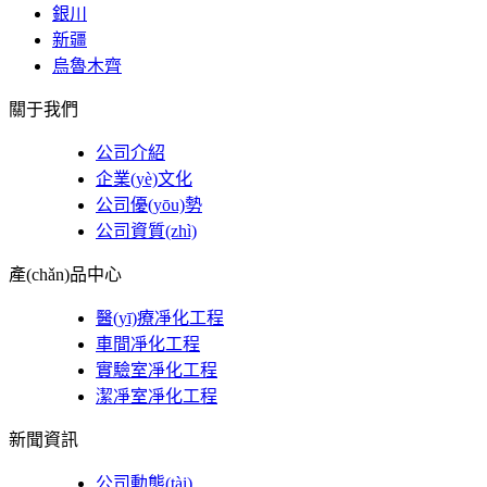
銀川
新疆
烏魯木齊
關于我們
公司介紹
企業(yè)文化
公司優(yōu)勢
公司資質(zhì)
產(chǎn)品中心
醫(yī)療凈化工程
車間凈化工程
實驗室凈化工程
潔凈室凈化工程
新聞資訊
公司動態(tài)