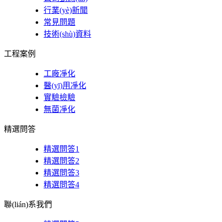
行業(yè)新聞
常見問題
技術(shù)資料
工程案例
工廠凈化
醫(yī)用凈化
實驗檢驗
無菌凈化
精選問答
精選問答1
精選問答2
精選問答3
精選問答4
聯(lián)系我們