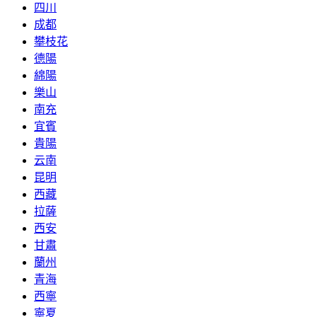
四川
成都
攀枝花
德陽
綿陽
樂山
南充
宜賓
貴陽
云南
昆明
西藏
拉薩
西安
甘肅
蘭州
青海
西寧
寧夏