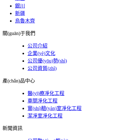
銀川
新疆
烏魯木齊
關(guān)于我們
公司介紹
企業(yè)文化
公司優(yōu)勢(shì)
公司資質(zhì)
產(chǎn)品中心
醫(yī)療凈化工程
車間凈化工程
實(shí)驗(yàn)室凈化工程
潔凈室凈化工程
新聞資訊