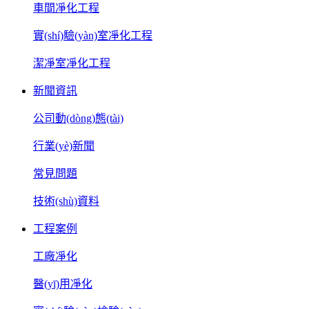
車間凈化工程
實(shí)驗(yàn)室凈化工程
潔凈室凈化工程
新聞資訊
公司動(dòng)態(tài)
行業(yè)新聞
常見問題
技術(shù)資料
工程案例
工廠凈化
醫(yī)用凈化