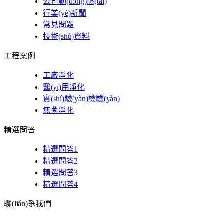
公司動(dòng)態(tài)
行業(yè)新聞
常見問題
技術(shù)資料
工程案例
工廠凈化
醫(yī)用凈化
實(shí)驗(yàn)檢驗(yàn)
無菌凈化
精選問答
精選問答1
精選問答2
精選問答3
精選問答4
聯(lián)系我們