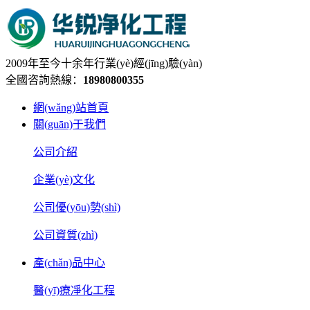
2009年至今十余年行業(yè)經(jīng)驗(yàn)
全國咨詢熱線：
18980800355
網(wǎng)站首頁
關(guān)于我們
公司介紹
企業(yè)文化
公司優(yōu)勢(shì)
公司資質(zhì)
產(chǎn)品中心
醫(yī)療凈化工程