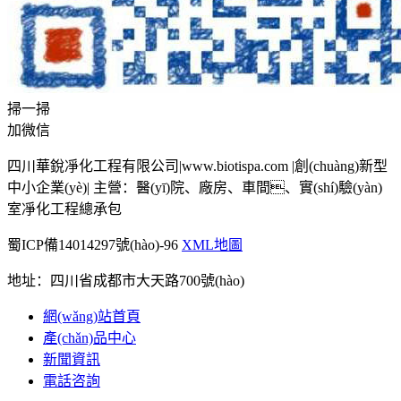
掃一掃
加微信
四川華銳凈化工程有限公司|www.biotispa.com |創(chuàng)新型
中小企業(yè)| 主營：醫(yī)院、廠房、車間、實(shí)驗(yàn)
室凈化工程總承包
蜀ICP備14014297號(hào)-96
XML地圖
地址：四川省成都市大天路700號(hào)
網(wǎng)站首頁
產(chǎn)品中心
新聞資訊
電話咨詢