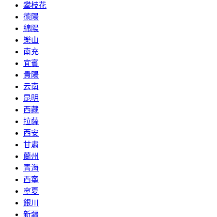
攀枝花
德陽
綿陽
樂山
南充
宜賓
貴陽
云南
昆明
西藏
拉薩
西安
甘肅
蘭州
青海
西寧
寧夏
銀川
新疆