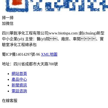
掃一掃
加微信
四川華銳凈化工程有限公司|www.biotispa.com |創(chuàng)新型
中小企業(yè)| 主營：醫(yī)院、廠房、車間、實
驗室凈化工程總承包
蜀ICP備14014297號-96
XML地圖
地址：四川省成都市大天路700號
網站首頁
產品中心
新聞資訊
電話咨詢
在線客服