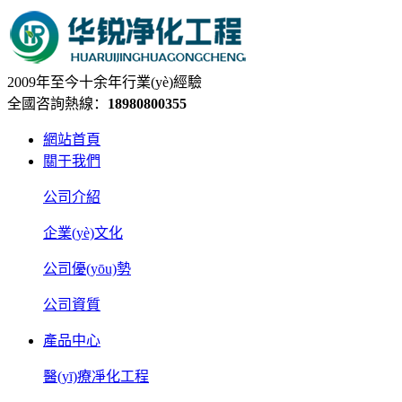
2009年至今十余年行業(yè)經驗
全國咨詢熱線：
18980800355
網站首頁
關于我們
公司介紹
企業(yè)文化
公司優(yōu)勢
公司資質
產品中心
醫(yī)療凈化工程