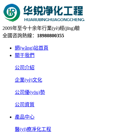
2009年至今十余年行業(yè)經(jīng)驗
全國咨詢熱線：
18980800355
網(wǎng)站首頁
關于我們
公司介紹
企業(yè)文化
公司優(yōu)勢
公司資質
產品中心
醫(yī)療凈化工程