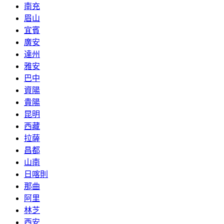
南充
眉山
宜賓
廣安
達州
雅安
巴中
資陽
貴陽
昆明
西藏
拉薩
昌都
山南
日喀則
那曲
阿里
林芝
西安