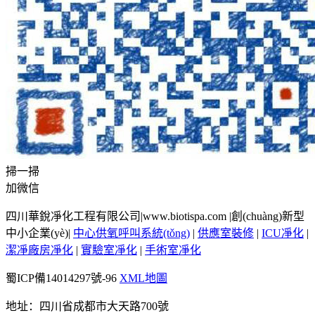
掃一掃
加微信
四川華銳凈化工程有限公司|www.biotispa.com |創(chuàng)新型
中小企業(yè)|
中心供氧呼叫系統(tǒng)
|
供應室裝修
|
ICU凈化
|
潔凈廠房凈化
|
實驗室凈化
|
手術室凈化
蜀ICP備14014297號-96
XML地圖
地址：四川省成都市大天路700號