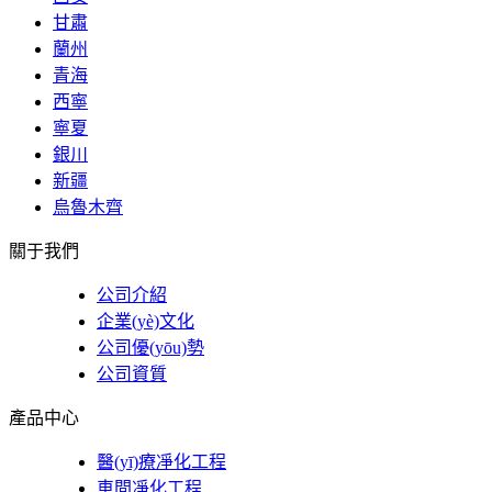
甘肅
蘭州
青海
西寧
寧夏
銀川
新疆
烏魯木齊
關于我們
公司介紹
企業(yè)文化
公司優(yōu)勢
公司資質
產品中心
醫(yī)療凈化工程
車間凈化工程