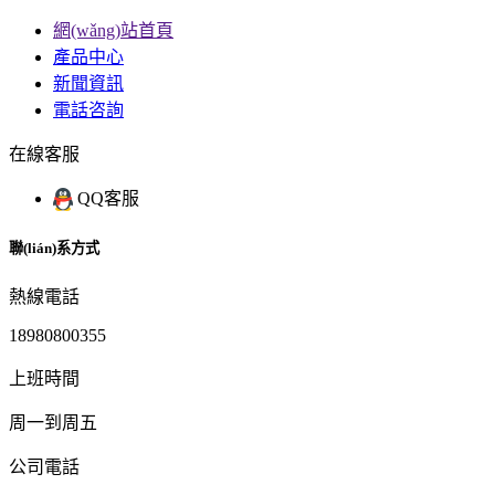
網(wǎng)站首頁
產品中心
新聞資訊
電話咨詢
在線客服
QQ客服
聯(lián)系方式
熱線電話
18980800355
上班時間
周一到周五
公司電話