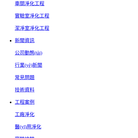
車間凈化工程
實驗室凈化工程
潔凈室凈化工程
新聞資訊
公司動態(tài)
行業(yè)新聞
常見問題
技術資料
工程案例
工廠凈化
醫(yī)用凈化