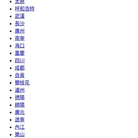
太原
呼和浩特
武漢
長沙
廣州
南寧
海口
重慶
四川
成都
自貢
攀枝花
瀘州
德陽
綿陽
廣元
遂寧
內江
樂山