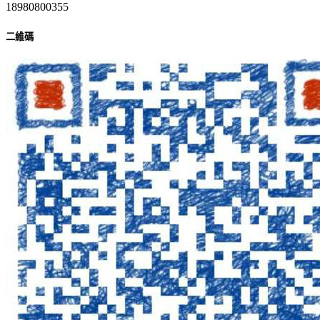
18980800355
二維碼